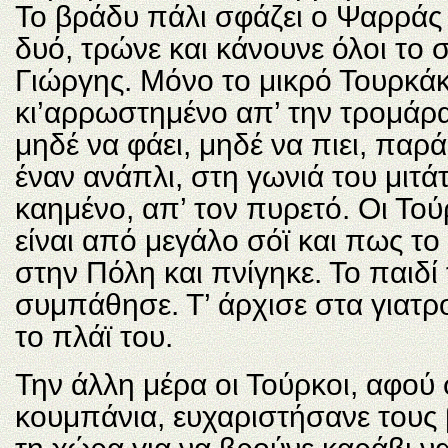
Το βράδυ πάλι σφάζει ο Ψαρράς 
δυό, τρώνε και κάνουνε όλοι το 
Γιώργης. Μόνο το μικρό Τουρκάκ
κι’αρρωστημένο απ’ την τρομάρ
μηδέ να φάει, μηδέ να πιει, παρ
έναν ανάπλι, στη γωνιά του μιτάτ
καημένο, απ’ τον πυρετό. Οι Τού
είναι από μεγάλο σόϊ και πως τ
στην Πόλη και πνίγηκε. Το παιδί
συμπάθησε. Τ’ άρχισε στα γιατρ
το πλάϊ του.
Την άλλη μέρα οι Τούρκοι, αφού 
κουμπάνια, ευχαριστήσανε τους 