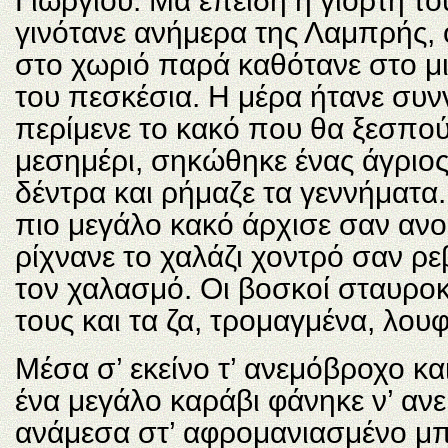
Γιωργιού. Μα επειδή η γιορτή τ
γινότανε ανήμερα της Λαμπρής, 
στο χωριό παρά καθότανε στο μιτ
του πεσκέσια. Η μέρα ήτανε συν
περίμενε το κακό που θα ξεσπούσε
μεσημέρι, σηκώθηκε ένας άγριο
δέντρα και ρήμαζε τα γεννήματα. 
πιο μεγάλο κακό άρχισε σαν ανοί
ρίχνανε το χαλάζι χοντρό σαν ρε
τον χαλασμό. Οι βοσκοί σταυροκ
τους και τα ζα, τρομαγμένα, λου
Μέσα σ’ εκείνο τ’ ανεμόβροχο κα
ένα μεγάλο καράβι φάνηκε ν’ ανε
ανάμεσα στ’ αφρομανιασμένο μπο