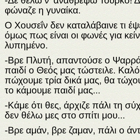
-Δε θέλω ν’ αναθρέψω Τούρκο! Δ
φώναζε η γυναίκα.
Ο Χουσεΐν δεν καταλάβαινε τι έψ
όμως πως είναι οι φωνές για κεί
λυπημένο.
-Βρε Πλυτή, απαντούσε ο Ψαρράς.
παιδί ο Θεός μας τώστειλε. Καλό 
πώχουμε τρία δικά μας, θα τώχου
το κάμουμε παιδί μας...
-Κάμε ότι θες, άρχιζε πάλι τη σ
δεν θέλω μες στο σπίτι μου...
-Βρε αμάν, βρε ζαμαν, πάλι ο άντ