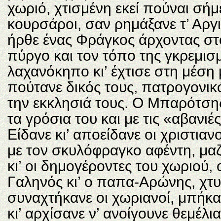
χωριό, χτισμένη εκεί πούναι σήμ
κουρσάροι, σαν ρημάξανε τ’ Αργι
ήρθε ένας Φράγκος άρχοντας στ
πύργο και τον τόπο της γκρεμισμ
λαχανόκηπο κι’ έχτισε στη μέση
πούτανε δικός τους, πατρογονικός
την εκκλησιά τους. Ο Μπαρότσης
τα γρόσια του και με τις «αβανιέ
Είδανε κι’ αποείδανε οι χριστιαν
με τον σκυλόφραγκο αφέντη, μαζ
κι’ οι δημογέροντες του χωριού,
Γαληνός κι’ ο παπα-Αρώνης, χτυ
συναχτήκανε οι χωριανοί, μπήκα
κι’ αρχίσανε ν’ ανοίγουνε θεμέλι