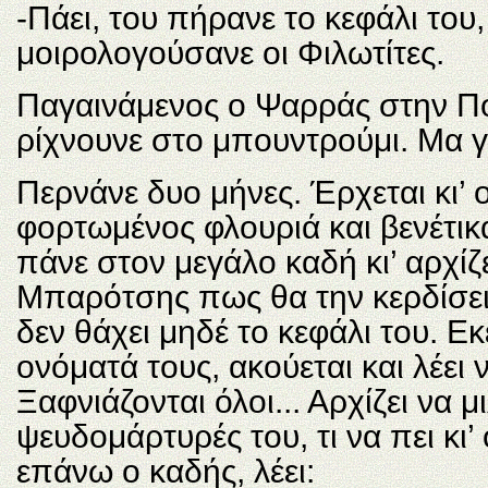
-Πάει, του πήρανε το κεφάλι του,
μοιρολογούσανε οι Φιλωτίτες.
Παγαινάμενος ο Ψαρράς στην Πό
ρίχνουνε στο μπουντρούμι. Μα γ
Περνάνε δυο μήνες. Έρχεται κι’
φορτωμένος φλουριά και βενέτικ
πάνε στον μεγάλο καδή κι’ αρχίζε
Μπαρότσης πως θα την κερδίσει,
δεν θάχει μηδέ το κεφάλι του. Ε
ονόματά τους, ακούεται και λέει
Ξαφνιάζονται όλοι... Αρχίζει να μ
ψευδομάρτυρές του, τι να πει κι’
επάνω ο καδής, λέει: