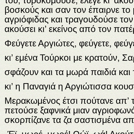
του, τυροκομούσε, έλεγε κι’ άκο
βοσκούς και σαν τον έπαιρνε το μ
αγριόφιδας και τραγουδούσε τον
ακούσει κι’ εκείνος από τον πατέ
Φεύγετε Αργιώτες, φεύγετε, φεύγ
κι’ εμένα Τούρκοι με κρατούν, Σ
σφάζουν και τα μωρά παιδιά και 
κι’ η Παναγιά η Αργιώτισσα κουσεύ
Μερακωμένος έτσι πούτανε απ’ τ
πετούσε ξαφνικά μιαν αγριοφωνά
σκορπίζανε τα ζα σαστισμένα απ