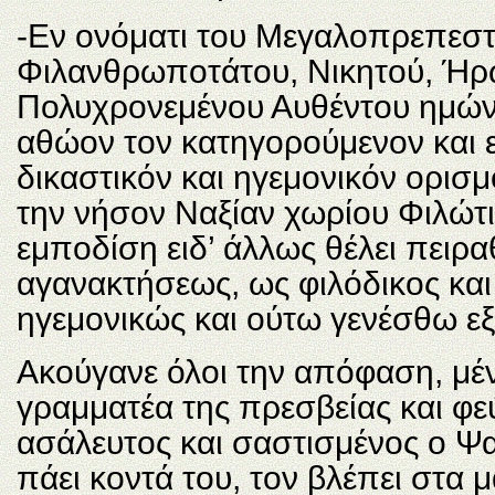
-Εν ονόματι του Μεγαλοπρεπεστ
Φιλανθρωποτάτου, Νικητού, Ήρ
Πολυχρονεμένου Αυθέντου ημών,
αθώον τον κατηγορούμενον και 
δικαστικόν και ηγεμονικόν ορισμ
την νήσον Ναξίαν χωρίου Φιλώτι 
εμποδίση ειδ’ άλλως θέλει πειρ
αγανακτήσεως, ως φιλόδικος κα
ηγεμονικώς και ούτω γενέσθω ε
Ακούγανε όλοι την απόφαση, μέ
γραμματέα της πρεσβείας και φεύ
ασάλευτος και σαστισμένος ο Ψα
πάει κοντά του, τον βλέπει στα μ