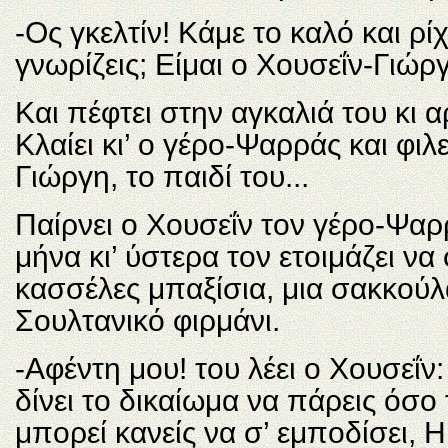
-Ος γκελτίν! Κάμε το καλό και ρί
γνωρίζεις; Είμαι ο Χουσεΐν-Γιώρ
Και πέφτει στην αγκαλιά του κι α
Κλαίει κι’ ο γέρο-Ψαρράς και φιλ
Γιώργη, το παιδί του...
Παίρνει ο Χουσεΐν τον γέρο-Ψαρρ
μήνα κι’ ύστερα τον ετοιμάζει να 
κασσέλες μπαξίσια, μια σακκούλ
Σουλτανικό φιρμάνι.
-Αφέντη μου! του λέει ο Χουσεΐν
δίνει το δικαίωμα να πάρεις όσο 
μπορεί κανείς να σ’ εμποδίσει, 