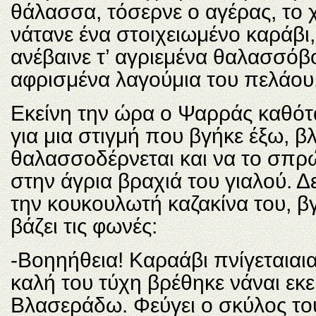
θάλασσα, τόσερνε ο αγέρας, το χ
νάτανε ένα στοιχειωμένο καράβι
ανέβαινε τ’ αγριεμένα θαλασσόβο
αφρισμένα λαγούμια του πελάου. 
Εκείνη την ώρα ο Ψαρράς καθότα
για μια στιγμή που βγήκε έξω, β
θαλασσοδέρνεται και να το σπρ
στην άγρια βραχιά του γιαλού. Δ
την κουκουλωτή καζακίνα του, β
βάζει τις φωνές:
-Βοηηήθεια! Καραάβι πνίγεταιαι
καλή του τύχη βρέθηκε νάναι εκε
Βλασεράδω. Φεύγει ο σκύλος το