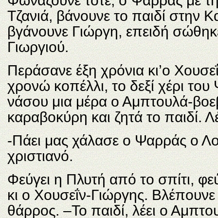
Φωνάζουνε τότε, ο Ψαρράς με τη
Τζανιά, βάνουνε το παιδί στην Κ
βγάνουνε Γιώργη, επειδή σώθηκε 
Γιωργιού.
Περάσανε έξη χρόνια κι’ο Χουσεΐ
χρονώ κοπέλλι, το δεξί χέρι του
νάσου μια μέρα ο Αμπτουλά-βοεβ
καραβοκύρη και ζητά το παιδί. Λέ
-Πάει μας χάλασε ο Ψαρράς ο Λο
χριστιανό.
Φεύγει η Πλυτή από το σπίτι, φε
κι ο Χουσεΐν-Γιώργης. Βλέπουν
θάρρος. –Το παιδί, λέει ο Αμπτο