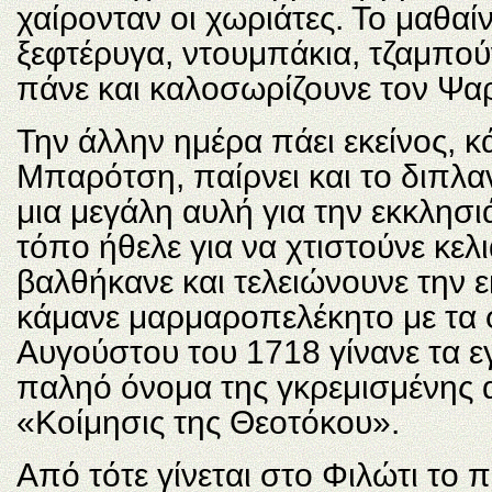
χαίρονταν οι χωριάτες. Το μαθαίν
ξεφτέρυγα, ντουμπάκια, τζαμπού
πάνε και καλοσωρίζουνε τον Ψα
Την άλλην ημέρα πάει εκείνος, κ
Μπαρότση, παίρνει και το διπλα
μια μεγάλη αυλή για την εκκλησιά
τόπο ήθελε για να χτιστούνε κελι
βαλθήκανε και τελειώνουνε την 
κάμανε μαρμαροπελέκητο με τα φ
Αυγούστου του 1718 γίνανε τα εγ
παληό όνομα της γκρεμισμένης 
«Κοίμησις της Θεοτόκου».
Από τότε γίνεται στο Φιλώτι το πα