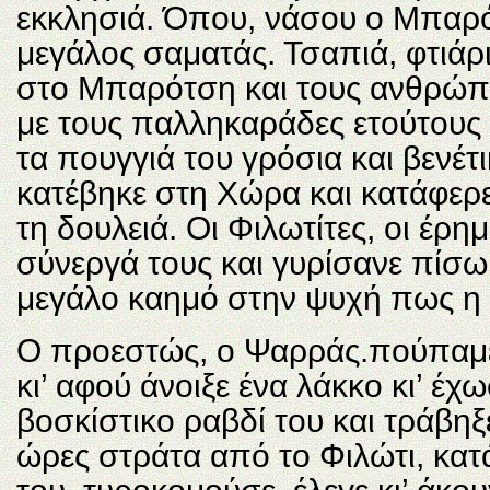
εκκλησιά. Όπου, νάσου ο Μπαρότ
μεγάλος σαματάς. Τσαπιά, φτιάρ
στο Μπαρότση και τους ανθρώπο
με τους παλληκαράδες ετούτους 
τα πουγγιά του γρόσια και βενέτι
κατέβηκε στη Χώρα και κατάφερ
τη δουλειά. Οι Φιλωτίτες, οι έρη
σύνεργά τους και γυρίσανε πίσω 
μεγάλο καημό στην ψυχή πως η εκ
Ο προεστώς, ο Ψαρράς.πούπαμε 
κι’ αφού άνοιξε ένα λάκκο κι’ έχ
βοσκίστικο ραβδί του και τράβηξε
ώρες στράτα από το Φιλώτι, κατ