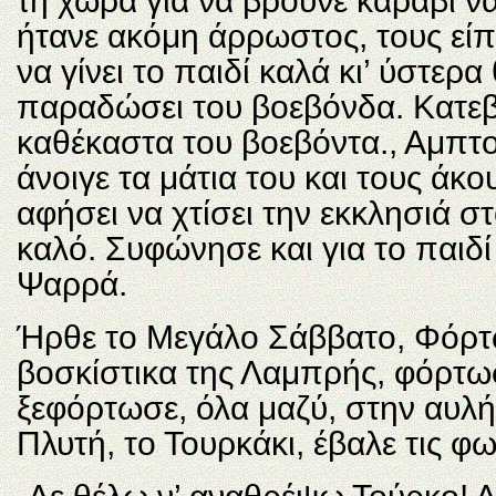
τη χώρα για να βρούνε καράβι ν
ήτανε ακόμη άρρωστος, τους εί
να γίνει το παιδί καλά κι’ ύστερ
παραδώσει του βοεβόνδα. Κατεβ
καθέκαστα του βοεβόντα., Αμπτου
άνοιγε τα μάτια του και τους άκ
αφήσει να χτίσει την εκκλησιά σ
καλό. Συφώνησε και για το παιδί 
Ψαρρά.
Ήρθε το Μεγάλο Σάββατο, Φόρτω
βοσκίστικα της Λαμπρής, φόρτωσε
ξεφόρτωσε, όλα μαζύ, στην αυλή 
Πλυτή, το Τουρκάκι, έβαλε τις φω