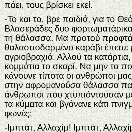
πάει, τους βρίσκει εκεί.
-Το και το, βρε παιδιά, για το Θε
Βλασεράδες δυο φορτωματάρικα σ
τη θάλασσα. Μα προτού προφτάξο
θαλασσοδαρμένο καράβι έπεσε 
αγριοβραχιά. Αλλού τα κατάρτια
κομμάτια το σκαρί. Να μην τα π
κάνουνε τίποτα οι ανθρώποι μας 
στην αφρομανούσα θάλασσα πα
άνθρωποι που χτυπιόντουσαν με 
τα κύματα και βγάνανε κάτι πνι
φωνές:
-Ιμπτάτ, Αλλαχίμ! Ιμπτάτ, Αλλαχί