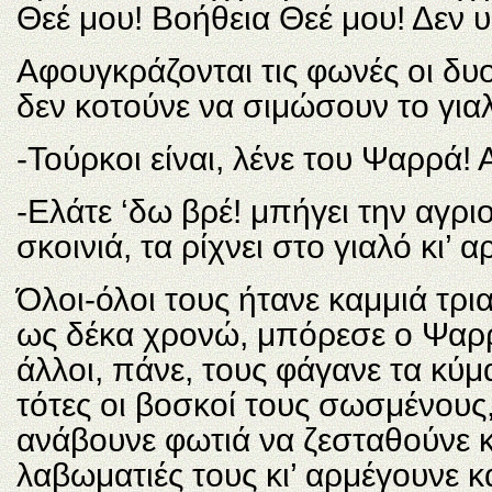
Θεέ μου! Βοήθεια Θεέ μου! Δεν υ
Αφουγκράζονται τις φωνές οι δυ
δεν κοτούνε να σιμώσουν το για
-Τούρκοι είναι, λένε του Ψαρρά! Α
-Ελάτε ‘δω βρέ! μπήγει την αγρι
σκοινιά, τα ρίχνει στο γιαλό κι’ 
Όλοι-όλοι τους ήτανε καμμιά τρια
ως δέκα χρονώ, μπόρεσε ο Ψαρρά
άλλοι, πάνε, τους φάγανε τα κύμ
τότες οι βοσκοί τους σωσμένους
ανάβουνε φωτιά να ζεσταθούνε κ
λαβωματιές τους κι’ αρμέγουνε κα