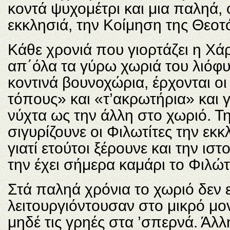
κοντά ψυχομέτρι και μια παληά
εκκλησιά, την Κοίμηση της Θεοτ
Κάθε χρονιά που γιορτάζει η Χά
απ΄όλα τα γύρω χωριά του λιόφυ
κοντινά βουνοχώρια, έρχονται οι
τόπους» και «τ’ακρωτήρια» και γ
νύχτα ως την άλλη στο χωριό. Τη
σιγυρίζουνε οι Φιλωτίτες την εκκ
γιατί ετούτοι ξέρουνε και την ιστ
την έχει σήμερα καμάρι το Φιλώτ
Στά παληά χρόνια το χωριό δεν ε
λειτουργιόντουσαν στο μικρό μον
μηδέ τις γρηές στα ’σπερνά. Άλλ