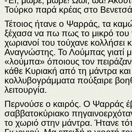
-Έϊ, μωρέ, μωρέ! Ωώϊ, ωά! Ακούτ
Τούρκο παρά κρέας στο Βενετσά
Τέτοιος ήτανε ο Ψαρράς, τα καμώ
ξέχασα να πω πως το μικρό του τ
χωριανοί του τούχανε κολλήσει 
Αναγνώστης. Το Λούμπας γιατί μ
«λούμπα» όποιους τον πειράζανε 
κάθε Κυριακή από τη μάντρα και 
κολλυβογράμματα πούξαιρε βοη
λειτουργία.
Περνούσε ο καιρός. Ο Ψαρράς έβ
σαββατοκύριακο πηγαινοερχόταν
το χωριό στην μάντρα. Ήτανε τότε