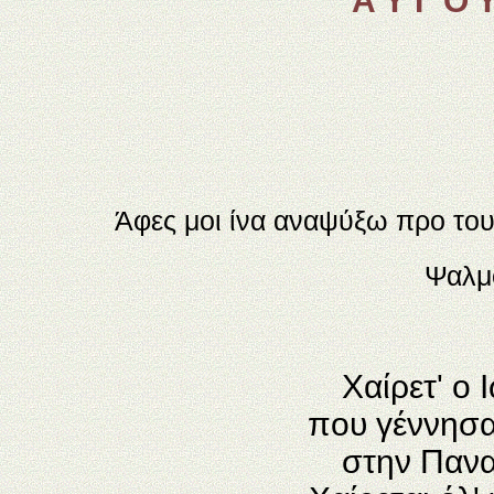
Α Υ Γ Ο Υ
Άφες μοι ίνα αναψύξω προ του
Ψαλμό
Χαίρετ' ο 
που γέννησα
στην Πανα