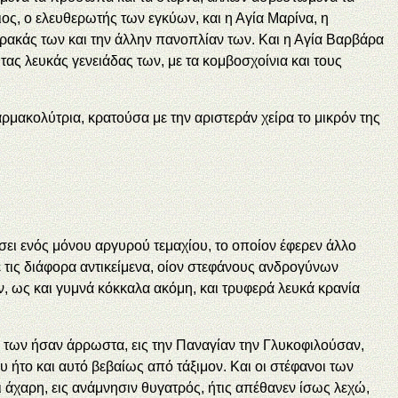
ς, ο ελευθερωτής των εγκύων, και η Αγία Μαρίνα, η
ώρακάς των και την άλλην πανοπλίαν των. Και η Αγία Βαρβάρα
 τας λευκάς γενειάδας των, με τα κομβοσχοίνια και τους
αρμακολύτρια, κρατούσα με την αριστεράν χείρα το μικρόν της
έσει ενός μόνου αργυρού τεμαχίου, το οποίον έφερεν άλλο
ε τις διάφορα αντικείμενα, οίον στεφάνους ανδρογύνων
, ως και γυμνά κόκκαλα ακόμη, και τρυφερά λευκά κρανία
ά των ήσαν άρρωστα, εις την Παναγίαν την Γλυκοφιλούσαν,
 ήτο και αυτό βεβαίως από τάξιμον. Και οι στέφανοι των
άχαρη, εις ανάμνησιν θυγατρός, ήτις απέθανεν ίσως λεχώ,