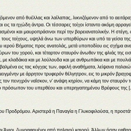
ζόμενον από θυέλλας και λαίλαπας, λικνιζόμενον από το αειτάρ
αι εις τα ηχώδη άντρα. Οι τέσσαρες τοίχοι ίσταντο ακόμη αρραγ
ασμένοι και μαυροπράσινοι περί την βορειανατολικήν. Η στέγη,
ς τους τοίχους, υψηλά άνω των υπερθύρων και υπό τα γείσα τη
ου ιερού Βήματος προς ανατολάς, μετά υποποδίου εις σχήμα αν
ρων του χορού, και τέταρτον σταυρόν άνωθεν της φλιάς της ει
, με κλαδάκια και με λούλουδα και με ανθρωπάκια και με πουλιά
ά βαλμένα εις τας κόγχας των, αφελή αναθήματα, λείψανα παλ
μεμειγμένην με άρρητον τρυφερόν θέλγητρον, εις το μικρόν βραχ
ς τον πενιχρόν ναΐσκον, ν' ανάψη κηρίον, να κάμη τον σταυρόν 
ο πρόσωπον του υπερθέου και υπερηγαπημένου Βρέφους της [..
ν του Προδρόμου. Αριστερά η Παναγία η Γλυκοφιλούσα, η προστάτ
ίγοι Άγιοι, ζωγραφημένοι από παλαιού καιρού. Άλλων ήσαν εφθ