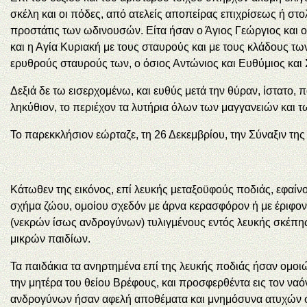
σκέλη και οι πόδες, από ατελείς αποπείρας επιχρίσεως ή στ
προστάτις των ωδινουσών. Είτα ήσαν ο Άγιος Γεώργιος και ο 
και η Αγία Κυριακή με τους σταυρούς και με τους κλάδους των 
ερυθρούς σταυρούς των, ο όσιος Αντώνιος και Ευθύμιος και Σά
Δεξιά δε τω εισερχομένω, και ευθύς μετά την θύραν, ίστατο,
ληκύθιον, το περιέχον τα λυτήρια όλων των μαγγανειών και τ
Το παρεκκλήσιον εώρταζε, τη 26 Δεκεμβρίου, την Σύναξιν της
Κάτωθεν της εικόνος, επί λευκής μεταξοϋφούς ποδιάς, εφαίνο
σχήμα ζώου, ομοίου σχεδόν με άρνα κερασφόρον ή με έριφον. 
(νεκρών ίσως ανδρογύνων) τυλιγμένους εντός λευκής σκέπης
μικρών παιδίων.
Τα παιδάκια τα ανηρτημένα επί της λευκής ποδιάς ήσαν ομοι
την μητέρα του θείου Βρέφους, και προσφερθέντα εις τον ναό
ανδρογύνων ήσαν αφελή αποθέματα και μνημόσυνα ατυχών συν