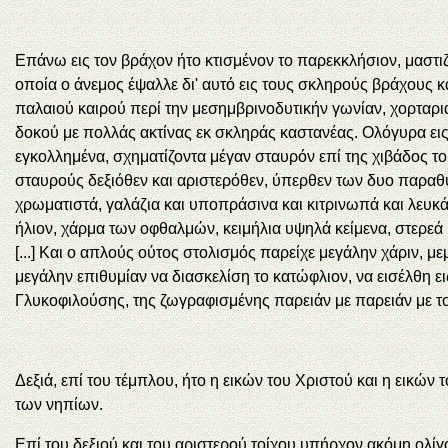
Επάνω εις τον βράχον ήτο κτισμένον το παρεκκλήσιον, μαστι
οποία ο άνεμος έψαλλε δι' αυτό εις τους σκληρούς βράχους κ
παλαιού καιρού περί την μεσημβρινοδυτικήν γωνίαν, χορταρι
δοκού με πολλάς ακτίνας εκ σκληράς καστανέας. Ολόγυρα ει
εγκολλημένα, σχηματίζοντα μέγαν σταυρόν επί της χιβάδος τ
σταυρούς δεξιόθεν και αριστερόθεν, ύπερθεν των δυο παραθύ
χρωματιστά, γαλάζια και υποπράσινα και κιτρινωπά και λευκά
ήλιον, χάρμα των οφθαλμών, κειμήλια υψηλά κείμενα, στερε
[...] Και ο απλούς ούτος στολισμός παρείχε μεγάλην χάριν, 
μεγάλην επιθυμίαν να διασκελίση το κατώφλιον, να εισέλθη ει
Γλυκοφιλούσης, της ζωγραφισμένης παρειάν με παρειάν με τ
Δεξιά, επί του τέμπλου, ήτο η εικών του Χριστού και η εικώ
των νηπίων.
Επί του δεξιού και του αριστερού τοίχου υπήρχον ακόμη ολ