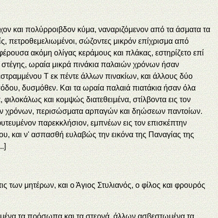
αχον και πολύρροιβδον κύμα, ναναριζόμενον από τα άσματα τα
είς, πετροθεμελιωμένοι, σώζοντες μικρόν επίχρισμα από
 φέρουσα ακόμη ολίγας κεράμους και πλάκας, εστηρίζετο επί
ς στέγης, ωραία μικρά πινάκια παλαιών χρόνων ήσαν
εστραμμένου Τ εκ πέντε άλλων πινακίων, και άλλους δύο
σόδου, δυσμόθεν. Και τα ωραία παλαιά πιατάκια ήσαν όλα
, φιλοκάλως και κομψώς διατεθειμένα, στίλβοντα εις τον
αιών χρόνων, περισώσματα αρπαγών και δηώσεων παντοίων.
οφυτευμένον παρεκκλήσιον, εμπνέων εις τον επισκέπτην
του, και ν' ασπασθή ευλαβώς την εικόνα της Παναγίας της
.]
ις των μητέρων, και ο Άγιος Στυλιανός, ο φίλος και φρουρός
αρμένα τα πρόσωπα και τα στερνά, άλλων ασβεστωμένα τα