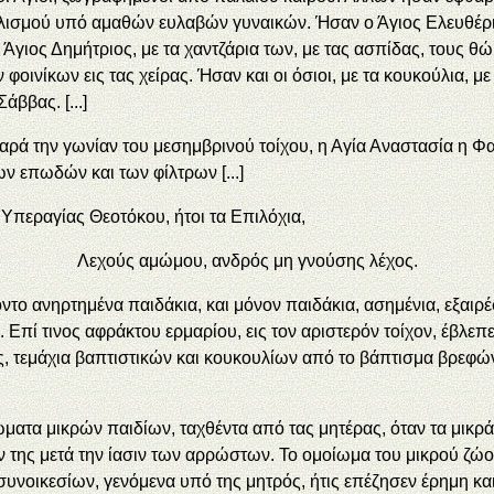
ολισμού υπό αμαθών ευλαβών γυναικών. Ήσαν ο Άγιος Ελευθέριο
Άγιος Δημήτριος, με τα χαντζάρια των, με τας ασπίδας, τους θ
φοινίκων εις τας χείρας. Ήσαν και οι όσιοι, με τα κουκούλια, με
ββας. [...]
 παρά την γωνίαν του μεσημβρινού τοίχου, η Αγία Αναστασία η Φ
ων επωδών και των φίλτρων [...]
 Υπεραγίας Θεοτόκου, ήτοι τα Επιλόχια,
Λεχούς αμώμου, ανδρός μη γνούσης λέχος.
ντο ανηρτημένα παιδάκια, και μόνον παιδάκια, ασημένια, εξαιρ
Επί τινος αφράκτου ερμαρίου, εις τον αριστερόν τοίχον, έβλεπ
, τεμάχια βαπτιστικών και κουκουλίων από το βάπτισμα βρεφών
ώματα μικρών παιδίων, ταχθέντα από τας μητέρας, όταν τα μικρ
ν της μετά την ίασιν των αρρώστων. Το ομοίωμα του μικρού ζώου
οικεσίων, γενόμενα υπό της μητρός, ήτις επέζησεν έρημη και 