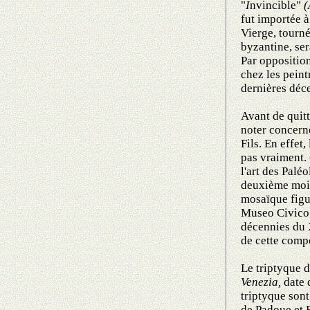
"
I
nvincible"
(
fut importée à
Vierge, tourné
byzantine, ser
Par opposition
chez les peint
dernières déc
Avant de quitt
noter concerne
Fils. En effet
pas vraiment.
l'art des Pal
deuxième moi
mosaïque figu
Museo Civico
décennies du 
de cette compo
Le triptyque 
Venezia,
date 
triptyque son
de Padoue et F