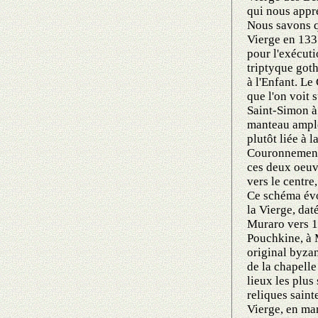
qui nous appr
Nous savons qu'
Vierge en 133
pour l'exécuti
triptyque goth
à l'Enfant. Le
que l'on voit 
Saint-Simon à
manteau ample
plutôt liée à l
Couronnement 
ces deux oeuvr
vers le centre,
Ce schéma évo
la Vierge, dat
Muraro vers 1
Pouchkine, à
original byzan
de la chapelle
lieux les plus 
reliques saint
Vierge, en mar