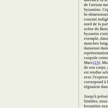
de l'atrium m
byzantins. Cep
bi-dimensionne
courant indigè
nord de la par
scène du Banq
byzantin s'uni
exemple, dans
manches longu
danseuse dans 
représentation
coupole centr
Marc
(23)
. Ma
de son corps, 
est rendue sel
avec l'expres
correspond à l
régnaient dan
Jusqu'à prése
limitées, nous
byzantins aya