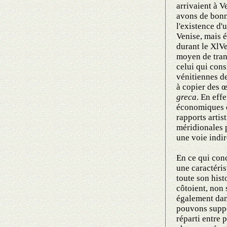
arrivaient à V
avons de bonn
l'existence d
Venise, mais é
durant le XlVe
moyen de trans
celui qui cons
vénitiennes d
à copier des œ
greca
. En eff
économiques et
rapports artist
méridionales p
une voie indir
En ce qui conc
une caractéris
toute son histo
côtoient, non
également dan
pouvons supp
réparti entre 