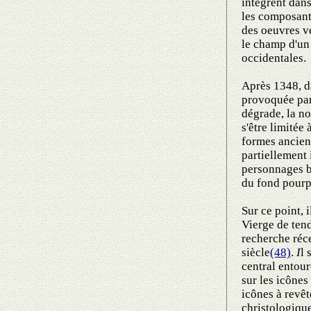
intègrent dans
les composante
des oeuvres vé
le champ d'un
occidentales.
Après 1348, da
provoquée par 
dégrade, la n
s'être limitée
formes ancien
partiellement 
personnages b
du fond pourp
Sur ce point, 
Vierge de ten
recherche réce
siècle
(48)
.
I
l 
central entour
sur les icônes
icônes à revê
christologique