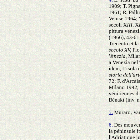
1909; T. Pigna
1961; R. Pall
Venise 1964; V
secoli X
I
I
I
, X
pittura venezi
(1966), 43-61;
Trecento et la
secolo XV,
Flo
Venezia,
Milan
a Venezia nel
idem, L'isola 
storia dell'ar
72; F. d'Arcai
Milano 1992; 
vénitiennes d
Bénaki (inv. 
5.
Muraro, Var
6.
Des mouvemen
la péninsule i
l'Adriatique j