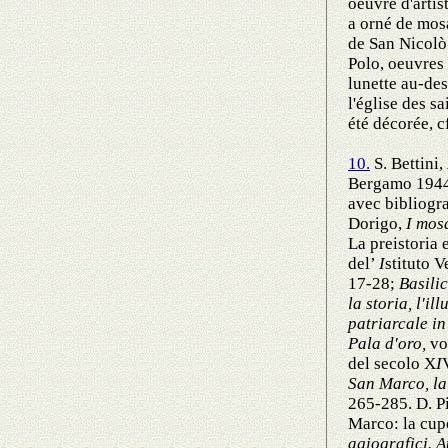
oeuvre d'artis
a orné de mosa
de San Nicolò 
Polo, oeuvres
lunette au-de
l'église des sa
été décorée, c
10.
S. Bettini,
Bergamo 1944 
avec bibliogra
Dorigo,
I
mosa
La preistoria 
del’
I
stituto V
17-28;
Basili
la storia, l'il
patriarcale in
Pala d'oro,
vol
del secolo X
I
San Marco, la 
265-285. D. Pi
Marco: la cup
agiografici. A