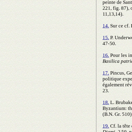
peinte de San
221, fig. 87),
11,13,14).
14.
Sur ce cf. 
15.
P. Underw
47-50.
16.
Pour les in
Basilica patri
17.
Pincus, Geo
politique exp
également rév
23.
18.
L. Brubake
Byzantium: th
(B.N. Gr. 510)
19.
Cf. la têt
Djami, 2,
59, p