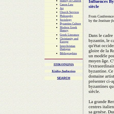
Influences By
History of Church
Canon Law
siècle
Art
Church Services
From Conferenc
Philosophy
Sociology
by the
Institute 
Byzantine Culture
Modern Greek
History
Dans le cadre
Greek Literature
Christianity and
byzantin, le c
Europe
qu'état occide
Interchristian
Dialogue
gloire de la 
Bibliographies
un modèle pou
moyen âge. C'e
ΕΠΙΚΟΙΝΩΝIA
l'extraordinai
byzantine. Ce 
Κλάδος Διαδικτύου
domaine artis
SEARCH
présenter ci-a
byzantines que
siècle.
La grande Rena
centres italie
sa genèse. Dur