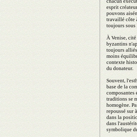
chacun exécuta
esprit créateu
pouvons aisém
travaillé côte
toujours sous 
À Venise, cité
byzantins n'ap
toujours allié
moins équilib
contexte histor
du donateur.
Souvent, l'est
base de la com
composantes é
traditions se
homogène. Par
repoussé sur 
dans la positi
dans l'austéri
symbolique du