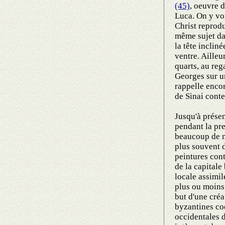
(45)
, oeuvre d
Luca. On y v
Christ reprodu
même sujet da
la tête incliné
ventre. Ailleu
quarts, au reg
Georges sur u
rappelle encor
de Sinai cont
Jusqu'à présen
pendant la pr
beaucoup de m
plus souvent 
peintures co
de la capitale
locale assimil
plus ou moins 
but d'une créa
byzantines co
occidentales 