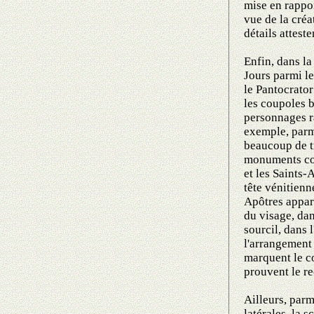
mise en rappo
vue de la cré
détails attest
Enfin, dans la
Jours parmi l
le Pantocrator
les coupoles 
personnages r
exemple, parm
beaucoup de t
monuments co
et les Saints
tête vénitienn
Apôtres appara
du visage, dan
sourcil, dans 
l'arrangement 
marquent le c
prouvent le r
Ailleurs, parm
latérales, la 