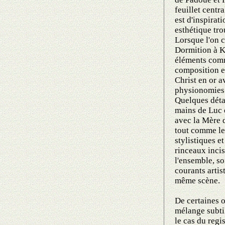
feuillet centr
est d'inspirat
esthétique tro
Lorsque l'on 
Dormition à K
éléments com
composition en
Christ en or a
physionomies 
Quelques déta
mains de Luc e
avec la Mère d
tout comme le 
stylistiques e
rinceaux incis
l'ensemble, so
courants arti
même scène.
De certaines 
mélange subti
le cas du regi