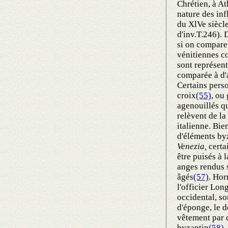
Chrétien, à A
nature des in
du XlVe siècl
d'inv.T.246).
si on compare
vénitiennes c
sont représent
comparée à d'
Certains pers
croix
(55)
, ou
agenouillés q
relèvent de la
italienne. Bie
d'éléments by
Venezia,
certa
être puisés à l
anges rendus 
âgés
(57)
. Hor
l'officier Lon
occidental, so
d'éponge, le d
vêtement par d
byzantin
(58)
.