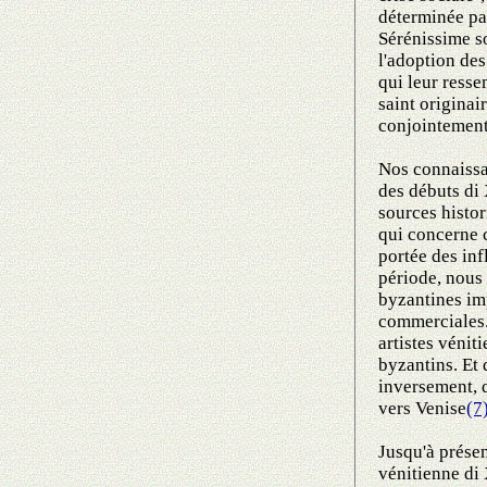
déterminée par
Sérénissime so
l'adoption des
qui leur ress
saint originai
conjointement
Nos connaissa
des débuts di 
sources histor
qui concerne c
portée des inf
période, nous
byzantines imp
commerciales. 
artistes véniti
byzantins. Et 
inversement, d
vers Venise
(7
Jusqu'à présen
vénitienne di 