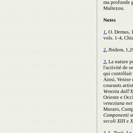
ma profonde gr
Maltezou.
Notes
1.
O. Demus,
vols. 1-4, Ch
2.
I
bidem, 1,2
3.
La nature po
l'activité de 
qui contrôlait
Ainsi, Venise 
courants artis
Venezia dall'X
Oriente e Occ
veneziana net
Muraro, Compo
Componenti sto
secoli X
I
I
I
e X
4.
L. Testi,
La 