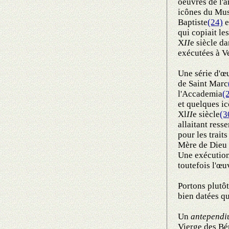
oeuvres de l'a
icônes du Musé
Baptiste
(24)
e
qui copiait le
X
I
I
e siècle da
exécutées à Ve
Une série d'œ
de Saint Marc
l'Accademia
(
et quelques i
Xl
I
I
e siècle
(3
allaitant ress
pour les trait
Mère de Dieu 
Une exécution 
toutefois l'œu
Portons plutôt
bien datées q
Un
antepend
Vierge des Bé