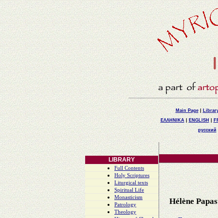
Main Page
|
Librar
ΕΛΛΗΝΙΚΑ
|
ENGLISH
|
F
русский
LIBRARY
Full Contents
Holy Scriptures
Liturgical texts
Spiritual Life
Monasticism
Hélène Papas
Patrology
Theology