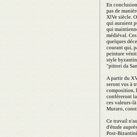
En conclusion
pas de manièr
XlVe siècle. O
qui auraient 
qui maintienne
médiéval. Ces
quelques déce
courant qui, p
peinture véni
style byzantin
"pittori da San
A partir du XV
seront vus à t
composition, l
conféreront la 
ces valeurs-là
Muraro, consti
Ce travail n'a
d'étude auprès
Post-Bizantini