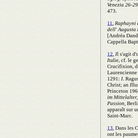
Venezia 26-29
473.
11.
Raphayni d
dell' Augusta 
[Andréa Dando
Cappella Bapt
12.
I
l s'agit 
I
talie, cf. le 
Crucifixion, d
Laurencienne à
1291:
I
. Ragu
Christ; an
I
ll
Princeton 196
im Mittelalter
Passion,
Berli
apparaît sur 
Saint-Marc.
13.
Dans les Cr
ont les paume