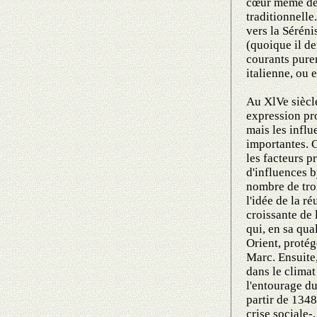
cœur même de 
traditionnelle
vers la Séréni
(quoique il de
courants pure
italienne, ou 
Au XlVe siècl
expression pro
mais les infl
importantes.
les facteurs p
d'influences b
nombre de troi
l'idée de la r
croissante de 
qui, en sa qua
Orient, protég
Marc. Ensuite,
dans le clima
l'entourage d
partir de 1348
crise sociale-