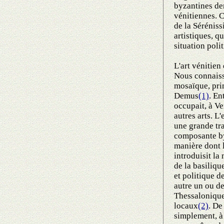
byzantines dem
vénitiennes. 
de la Séréniss
artistiques, qu
situation poli
L'art vénitie
Nous connaisso
mosaïque, pri
Demus
(1)
. En
occupait, à V
autres arts. L
une grande tra
composante byz
manière dont l
introduisit la
de la basiliqu
et politique de
autre un ou d
Thessalonique,
locaux
(2)
. De
simplement, à 