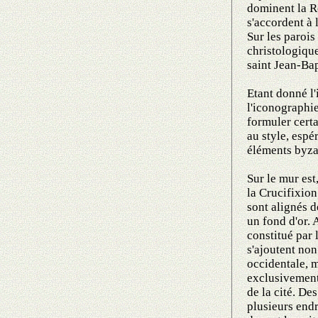
dominent la R
s'accordent à 
Sur les parois
christologique
saint Jean-Bap
Etant donné l'i
l'iconographie
formuler certa
au style, espé
éléments byzan
Sur le mur est
la Crucifixion
sont alignés d
un fond d'or. 
constitué par l
s'ajoutent non
occidentale, 
exclusivement 
de la cité. De
plusieurs endr