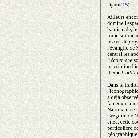
Djami
(15)
.
Ailleurs encor
domine l'espac
baptismale, le
trône sur un a
inscrit déploy
l'évangile de
central,les ap
l’écoumène
so
inscription l'
thème
traditio
Dans la tradit
l'iconographie
a déjà observé
fameux manus
Nationale de 
Grégoire de 
citée, cette c
particulière d
géographique d