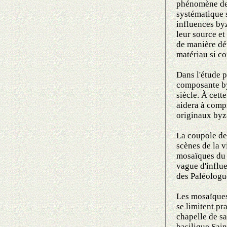
phénomène des
systématique s
influences byz
leur source e
de manière dét
matériau si co
Dans l'étude p
composante by
siècle. À cett
aidera à compr
originaux byza
La coupole de 
scènes de la 
mosaïques du
vague d'influe
des Paléologu
Les mosaïques
se limitent pr
chapelle de s
basilique Sai