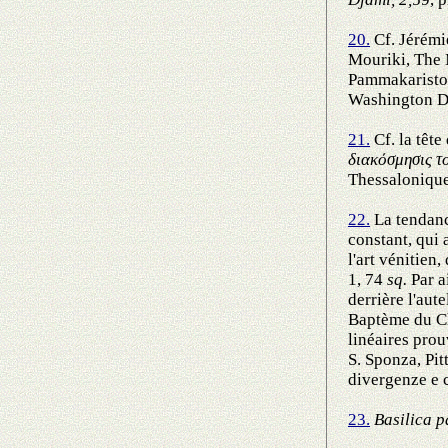
20.
Cf. Jérémi
Mouriki, The 
Pammakaristos
Washington D.
21.
Cf. la tête
διακόσμησις τ
Thessalonique 
22.
La tendanc
constant, qui
l'art vénitien
1, 74
sq.
Par a
derrière l'aute
Baptème du Ch
linéaires pro
S. Sponza, Pit
divergenze e
23.
Basilica p