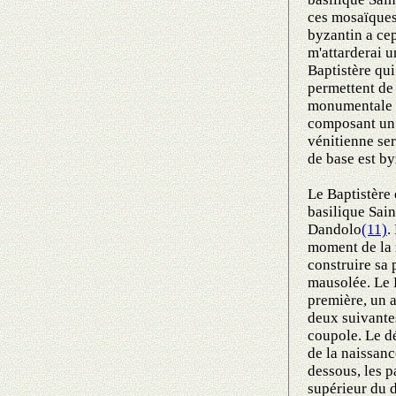
ces mosaïques 
byzantin a ce
m'attarderai 
Baptistère qui
permettent de
monumentale v
composant un 
vénitienne se
de base est by
Le Baptistère 
basilique Sai
Dandolo
(11)
.
moment de la 
construire sa 
mausolée. Le B
première, un 
deux suivante
coupole. Le dé
de la naissanc
dessous, les p
supérieur du d