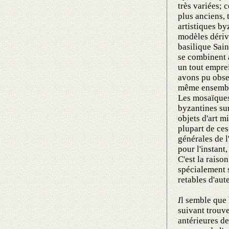
très variées; 
plus anciens, 
artistiques b
modèles dériv
basilique Sai
se combinent a
un tout emprei
avons pu obser
même ensemb
Les mosaïques
byzantines sur
objets d'art m
plupart de ces
générales de l
pour l'instant
C'est la raiso
spécialement 
retables d'aute
I
l semble que 
suivant trouv
antérieures d