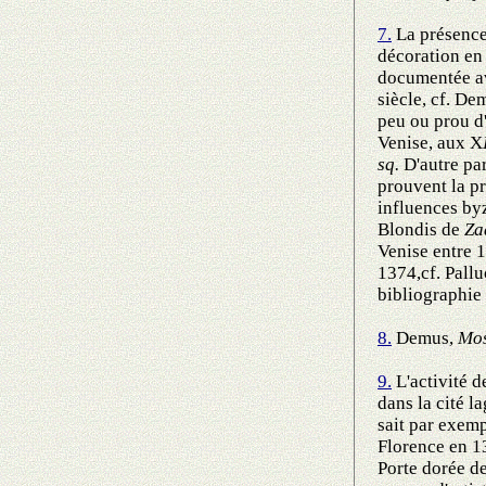
7.
La présence 
décoration en
documentée ave
siècle, cf. De
peu ou prou d'
Venise, aux X
sq.
D'autre par
prouvent la pr
influences by
Blondis de
Za
Venise entre 1
1374,cf. Pallu
bibliographie 
8.
Demus,
Mos
9.
L'activité d
dans la cité l
sait par exemp
Florence en 1
Porte dorée de