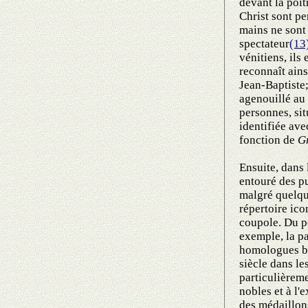
devant la poit
Christ sont pe
mains ne sont
spectateur
(13
vénitiens, ils
reconnaît ains
Jean-Baptiste;
agenouillé au 
personnes, sit
identifiée ave
fonction de
Gr
Ensuite, dans 
entouré des p
malgré quelque
répertoire ico
coupole. Du po
exemple, la pa
homologues by
siècle dans le
particulièreme
nobles et à l'
des médaillon