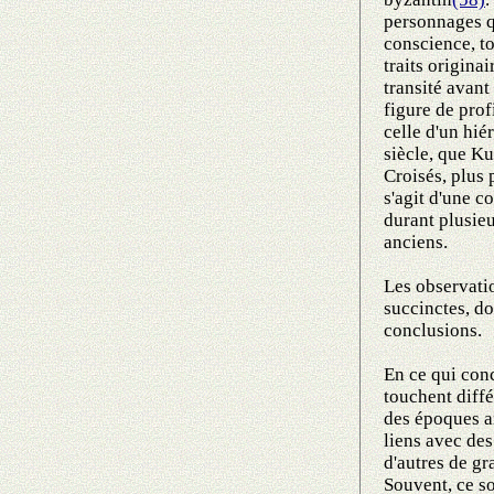
personnages qu
conscience, to
traits origina
transité avant 
figure de pro
celle d'un hié
siècle, que K
Croisés, plus 
s'agit d'une c
durant plusieur
anciens.
Les observatio
succinctes, do
conclusions.
En ce qui conc
touchent diff
des époques a
liens avec de
d'autres de gr
Souvent, ce so