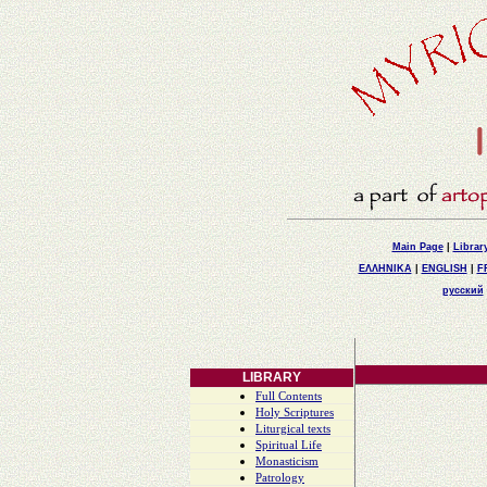
Main Page
|
Librar
ΕΛΛΗΝΙΚΑ
|
ENGLISH
|
F
русский
LIBRARY
Full Contents
Holy Scriptures
Liturgical texts
Spiritual Life
Monasticism
Patrology