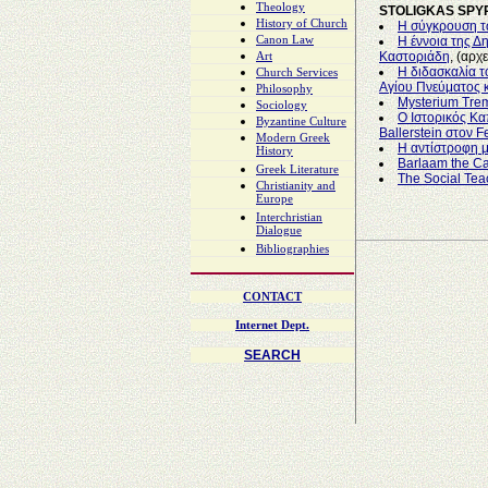
Theology
STOLIGKAS SPY
History of Church
Η σύγκρουση τ
Canon Law
Η έννοια της Δ
Καστοριάδη
, (αρχ
Art
Η διδασκαλία τ
Church Services
Αγίου Πνεύματος κ
Philosophy
Mysterium Tr
Sociology
Ο Ιστορικός Κα
Byzantine Culture
Ballerstein στον 
Modern Greek
Η αντίστροφη 
History
Barlaam the Ca
Greek Literature
The Social Tea
Christianity and
Europe
Interchristian
Dialogue
Bibliographies
CONTACT
Internet Dept.
SEARCH