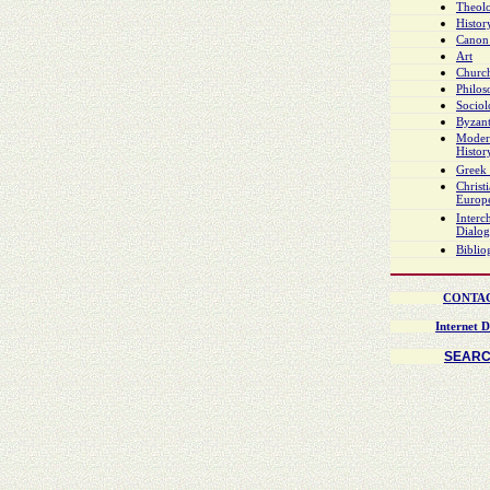
Theol
Histor
Canon
Art
Church
Philo
Socio
Byzant
Moder
Histor
Greek 
Christ
Europ
Interch
Dialo
Biblio
CONTA
Internet D
SEAR