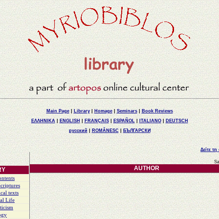
Main Page
|
Library
|
Homage
|
Seminars
|
Book Reviews
ΕΛΛΗΝΙΚΑ
|
ENGLISH
|
FRANÇAIS
|
ESPAÑOL
|
ITALIANO
|
DEUTSCH
русский
|
ROMÂNESC
|
БЪЛГАРСКИ
Δείτε τη
Sa
AUTHOR
RY
ontents
criptures
cal texts
al Life
ticism
ogy