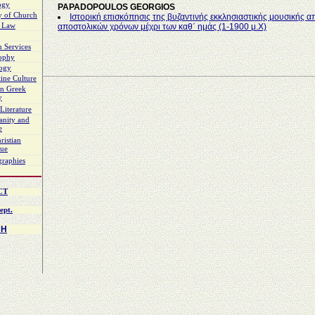
ogy
PAPADOPOULOS GEORGIOS
y of Church
Ιστορική επισκόπησις της βυζαντινής εκκλησιαστικής μουσικής α
 Law
αποστολικών χρόνων μέχρι των καθ΄ ημάς (1-1900 μ.Χ)
 Services
sophy
logy
ine Culture
n Greek
y
Literature
ianity and
e
ristian
gue
graphies
CT
ept.
CH