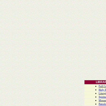
LIBRA
Full C
Holy S
Liturgi
Spiritu
Monas
Patrol