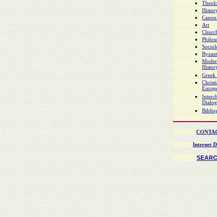
Theol
Histor
Canon
Art
Church
Philo
Socio
Byzant
Moder
Histor
Greek 
Christ
Europ
Interch
Dialo
Biblio
CONTA
Internet D
SEAR