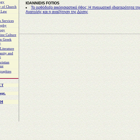
ogy
IOANNIDIS FOTIOS
y of Church
Το ορθόδοξο εκκλησιαστικό ήθος: Η πνευματική ιδιαιτερότητα τη
 Law
Ανατολής και η αναζήτηση της Δύσης
 Services
sophy
logy
ine Culture
n Greek
y
Literature
ianity and
e
ristian
gue
graphies
CT
ept.
CH