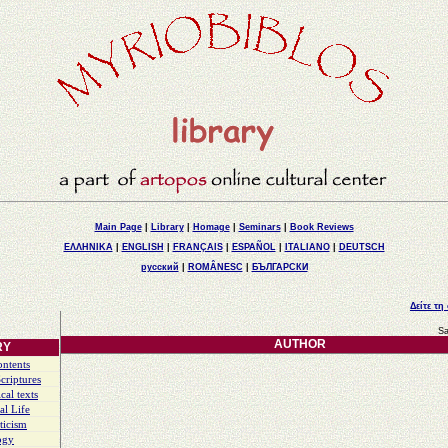
Main Page
|
Library
|
Homage
|
Seminars
|
Book Reviews
ΕΛΛΗΝΙΚΑ
|
ENGLISH
|
FRANÇAIS
|
ESPAÑOL
|
ITALIANO
|
DEUTSCH
русский
|
ROMÂNESC
|
БЪЛГАРСКИ
Δείτε τη
Sa
AUTHOR
RY
ontents
criptures
cal texts
al Life
ticism
ogy