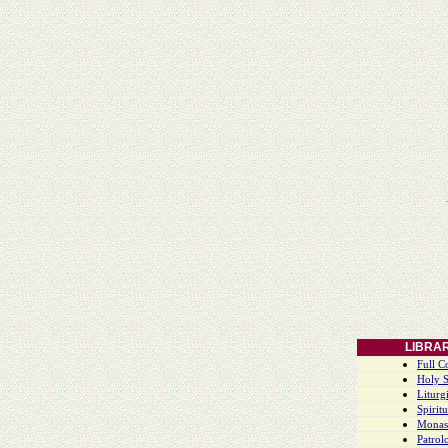
LIBRA
Full C
Holy S
Liturgi
Spiritu
Monas
Patrol