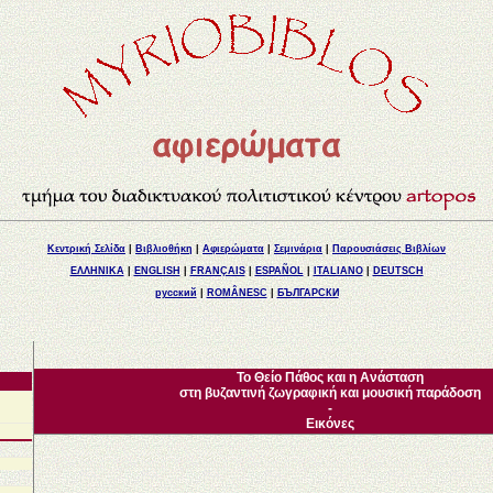
Κεντρική Σελίδα
|
Βιβλιοθήκη
|
Αφιερώματα
|
Σεμινάρια
|
Παρουσιάσεις Βιβλίων
ΕΛΛΗΝΙΚΑ
|
ENGLISH
|
FRANÇAIS
|
ESPAÑOL
|
ITALIANO
|
DEUTSCH
русский
|
ROMÂNESC
|
БЪЛГАРСКИ
Το Θείο Πάθος και η Ανάσταση
στη βυζαντινή ζωγραφική και μουσική παράδοση
-
Εικόνες