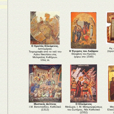
Ο Χριστός Ελκόμενος
,
Αγ. 
λεπτομέρεια.
Η Έγερσις του Λαζάρου
(πρώτ
Τοιχογραφία από το ναό του
Θεοφάνη του Κρητός
Αγίου Νικολάου στις
(γύρω στο 1546)
Μολιγκάτες Κυθήρων.
13ος αι.
Μυστικός Δείπνος
Ο Ελκόμενος
Ι.Μ. Βατοπαιδίου, Καθολικό
Μετέωρα, Ι. Μ. Μεταμορφώσεως
Μητ
(1312)
του Σωτήρος, Νέο Καθολικό
Ελεού
(1552)