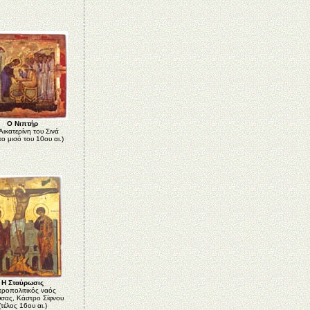
Ο Νιπτήρ
Αικατερίνη του Σινά
ο μισό του 10ου αι.)
Η Σταύρωσις
ροπολιτικός ναός
σας, Κάστρο Σίφνου
(τέλος 16ου αι.)