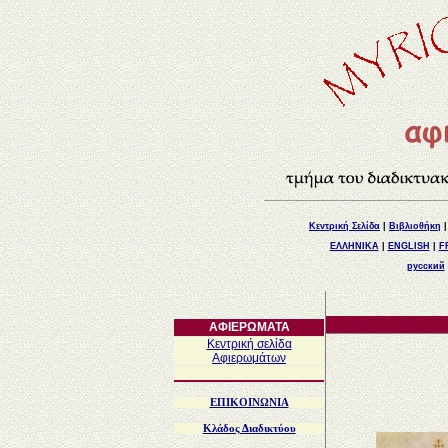
Κεντρική Σελίδα
|
Βιβλιοθήκη
ΕΛΛΗΝΙΚΑ
|
ENGLISH
|
F
русский
ΑΦΙΕΡΩΜΑΤΑ
Κεντρική σελίδα
Αφιερωμάτων
EΠΙΚΟΙΝΩΝIA
Κλάδος Διαδικτύου